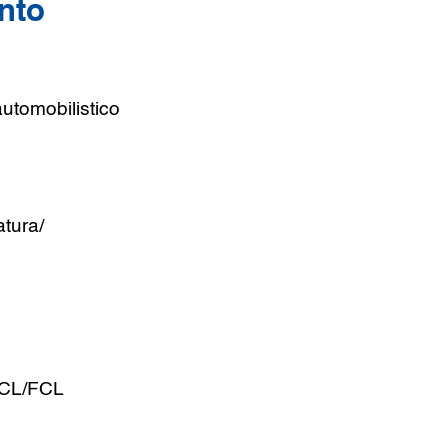
unto
automobilistico
atura/
LCL/FCL