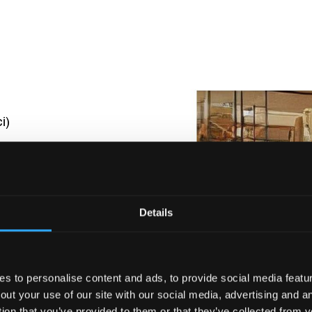
i)
Details
lle porte,
 to personalise content and ads, to provide social media feature
out your use of our site with our social media, advertising and 
tion that you’ve provided to them or that they’ve collected from y