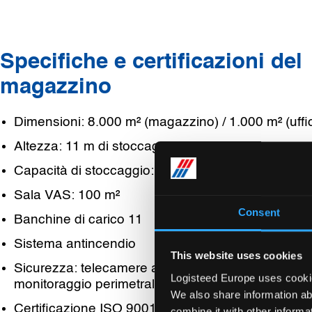
Specifiche e certificazioni del
magazzino
Dimensioni: 8.000 m² (magazzino) / 1.000 m² (uffic
Altezza: 11 m di stoccaggio
Capacità di stoccaggio: 8.000 posizioni pallet
Sala VAS: 100 m²
Consent
Banchine di carico 11
Sistema antincendio
This website uses cookies
Sicurezza: telecamere a circuito chiuso, sensori su
Logisteed Europe uses cookies
monitoraggio perimetrale.
We also share information ab
Certificazione ISO 9001
combine it with other informa