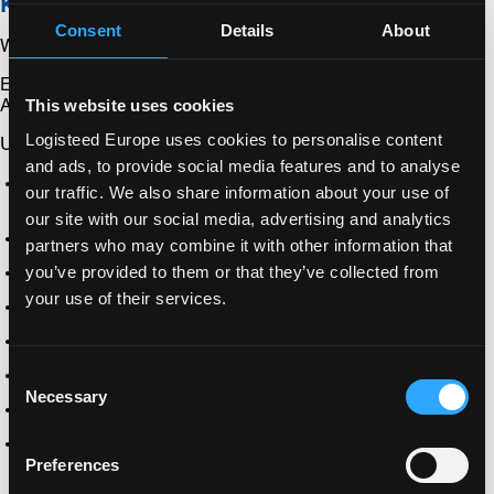
Kunden und Mehrwertdienste
Consent
Details
About
Wir haben Kunden aus verschiedenen Branchen, darunter:
Einzelhandel und Mode, Hightech, Gesundheitswesen,
This website uses cookies
Automobilindustrie, Fertigung sowie Öl und Gas
Logisteed Europe uses cookies to personalise content
Unsere Mehrwertdienste umfassen:
and ads, to provide social media features and to analyse
Kommissionierung und Verpackung / Etikettierung /
our traffic. We also share information about your use of
Auszeichnung / Konfektionierung
our site with our social media, advertising and analytics
Cross-Docking
partners who may combine it with other information that
you’ve provided to them or that they’ve collected from
Lagerprogrammverwaltung
your use of their services.
Rücknahmelogistik
Lagerung Stückgut
Consent
Transitlager
Necessary
Selection
Verladung für Seetransporte LCL/FCL
Landlogistik / Distribution
Preferences