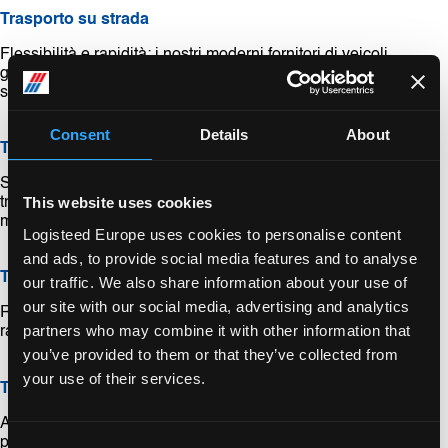
Trasporto su strada
Flessibilità e rapidità: i nostri moderni fornitori di veicoli,
garantiscono la consegna puntuale delle merci su tutte le
strade.
Consent
Details
About
Trasporto marittimo
Soluzioni globali per le vostre esigenze di spedizione: dal
This website uses cookies
trasporto di container a soluzioni specifiche per il trasporto
marittimo.
Logisteed Europe uses cookies to personalise content
and ads, to provide social media features and to analyse
Trasporto aereo
our traffic. We also share information about your use of
our site with our social media, advertising and analytics
Rapidità ed efficienza: garantiamo che le vostre merci
partners who may combine it with other information that
raggiungano rapidamente la destinazione desiderata.
you’ve provided to them or that they’ve collected from
your use of their services.
Trasporti speciali o pesanti
Avete esigenze specifiche? Offriamo soluzioni personalizzate
per trasporti pesanti e speciali.
Consent