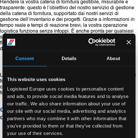
Rendere la vostra catena di fornitura gestibile, misurabile e
trasparente: questo è l’obiettivo del nostro servizio di gestione
della catena di fornitura, supportato dai nostri servizi di
gestione dell’inventario e dei progetti. Grazie a informazioni in
tempo reale e tempi di reazione brevi, la vostra operazione
logistica funziona senza intoppi. È anche pronta per qualsiasi
sviluppo futuro: potete rispondere rapidamente a qualsiasi
fluttuazione della domanda, mantenendo sotto controllo i costi
di inventario e di trasporto.
Consent
Details
About
L’applicazione di una logistica intelligente alla vostra catena di
This website uses cookies
fornitura vi consente di essere un passo avanti rispetto alla
concorrenza. Desiderate ottimizzare la vostra catena di
Logisteed Europe uses cookies to personalise content
fornitura?
Contattateci
per scoprire come possiamo aiutarvi!
and ads, to provide social media features and to analyse
our traffic. We also share information about your use of
Quali sono i vantaggi della gestione della
our site with our social media, advertising and analytics
catena di fornitura di LOGISTEED?
partners who may combine it with other information that
you’ve provided to them or that they’ve collected from
your use of their services.