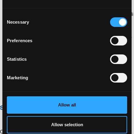
Riduzione dei costi logistici grazie al consolidamento
delle spedizioni e allo sfruttamento delle opportunità di
Consent
stoccaggio condiviso
Necessary
Selection
Possibilità di spedire volumi più piccoli con maggiore
frequenza senza costi significativamente più elevati, o
Preferences
di lavorare con spedizioni e consegne just-in-time
Visibilità e ottimizzazione dei livelli delle scorte
Statistics
Accesso a una vasta rete globale con tempi di
consegna estremamente flessibili
Marketing
Selezione del metodo di spedizione più economico,
veloce e affidabile per voi
Allow all
Soluzione integrata per la catena di fornitura
Allow selection
Con la nostra gamma completa di servizi logistici, vi offriamo