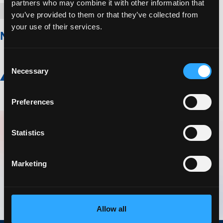
partners who may combine it with other information that
20 Novembre 2024
you’ve provided to them or that they’ve collected from
your use of their services.
New Warehouse in Spain
Consent
Read more
Necessary
Selection
Preferences
Statistics
Scopri il Gruppo LOGISTEED
Notizie globali
Marketing
Scopri le nostre notizie globali
Allow all