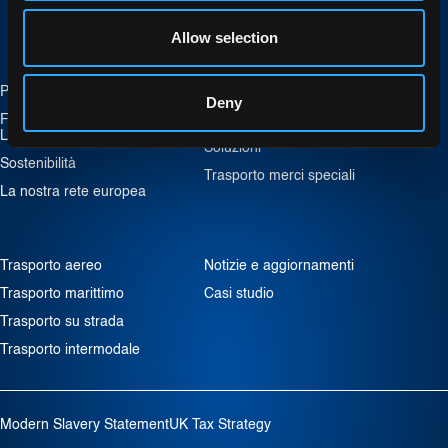
Allow selection
Profilo aziendale
Spedizioni
Deny
Filosofia del Gruppo
Logistica Conto Terzi (3PL)
LOGISTEED
Soluzioni
Sostenibilità
Trasporto merci speciali
La nostra rete europea
Trasporto aereo
Notizie e aggiornamenti
Trasporto marittimo
Casi studio
Trasporto su strada
Trasporto intermodale
Modern Slavery Statement
UK Tax Strategy