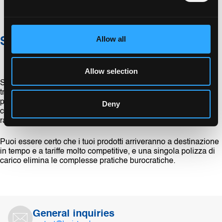
Maggiore rispetto per l’ambiente
Allow all
Sea-Air: un’alternativa interessante
Allow selection
Se ritieni che i tempi di transito del
trasporto marittimo
siano
troppo lunghi e quelli del
trasporto aereo
troppo costosi,
perché non prendere in considerazione il Sea-Air? Poiché
Deny
combina i vantaggi di entrambe le modalità di trasporto, può
rappresentare un’alternativa interessante.
Puoi essere certo che i tuoi prodotti arriveranno a destinazione
in tempo e a tariffe molto competitive, e una singola polizza di
carico elimina le complesse pratiche burocratiche.
General inquiries