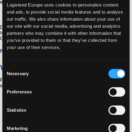
e la consegna, se necessario.
Logisteed Europe uses cookies to personalise content
and ads, to provide social media features and to analyse
our traffic. We also share information about your use of
our site with our social media, advertising and analytics
Desiderate assistenza per organizzare una combinazione di
partners who may combine it with other information that
trasporto marittimo
,
trasporto aereo
e
trasporto su strada
?
Contattarci è facile.
you’ve provided to them or that they’ve collected from
your use of their services.
Richiesta di preventivo
Vantaggi del trasporto intermodale
Consent
Necessary
Selection
Rispetto al
trasporto su strada
, il trasporto intermodale offre i
seguenti vantaggi:
Preferences
Costi inferiori
Statistics
Maggiore sicurezza
Maggiore rapidità
Marketing