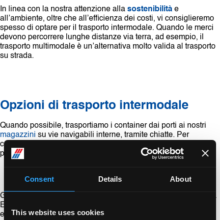
In linea con la nostra attenzione alla
sostenibilità
e
all’ambiente, oltre che all’efficienza dei costi, vi consiglieremo
spesso di optare per il trasporto intermodale. Quando le merci
devono percorrere lunghe distanze via terra, ad esempio, il
trasporto multimodale è un’alternativa molto valida al trasporto
su strada.
Opzioni di trasporto intermodale
Quando possibile, trasportiamo i container dai porti ai nostri
magazzini
su vie navigabili interne, tramite chiatte. Per
consegnare le merci nell’entroterra europeo o in destinazioni
più lontane, spesso le trasportiamo su rotaia.
Consent
Details
About
Grazie alla
nostra vasta rete
di hub e terminal container in tutta
Europa, avete sempre la garanzia di un trasporto intermodale
This website uses cookies
efficiente. Inoltre, LOGISTEED Europe può organizzare il ritiro