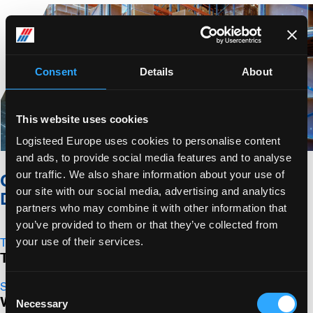
Consent
Details
About
This website uses cookies
Logisteed Europe uses cookies to personalise content
and ads, to provide social media features and to analyse
our traffic. We also share information about your use of
Case Study – Warehousing and
our site with our social media, advertising and analytics
Distribution
partners who may combine it with other information that
you’ve provided to them or that they’ve collected from
your use of their services.
TYPE OF CLIENT
Tool Manufacturer
SERVICE(S)
Consent
Warehousing
Necessary
Selection