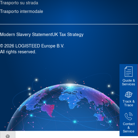
Trasporto su strada
Trasporto intermodale
Modern Slavery Statement
UK Tax Strategy
© 2026 LOGISTEED Europe B.V.
All rights reserved.
Quote &
Services
Track &
Trace
Contact
&
Service
🍪