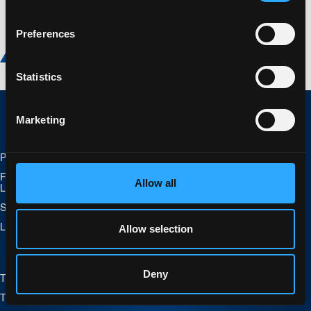
Preferences
View case
Statistics
Marketing
Profilo aziendale
Spedizioni
Filosofia del Gruppo
Logistica Conto Terzi (3PL)
Allow all
LOGISTEED
Soluzioni
Sostenibilità
Trasporto merci speciali
Allow selection
La nostra rete europea
Deny
Trasporto aereo
Notizie e aggiornamenti
Trasporto marittimo
Casi studio