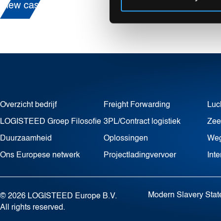
View case
Overzicht bedrijf
Freight Forwarding
Luc
LOGISTEED Groep Filosofie
3PL/Contract logistiek
Zee
Duurzaamheid
Oplossingen
Weg
Ons Europese netwerk
Projectladingvervoer
Int
Modern Slavery Sta
© 2026 LOGISTEED Europe B.V.
All rights reserved.