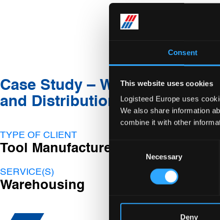
Consent
Case Study – Warehousing
This website uses cookies
and Distribution
Logisteed Europe uses cookies
We also share information ab
combine it with other informa
TYPE OF CLIENT
Consent
Tool Manufacturer
Necessary
Selection
SERVICE(S)
Warehousing
Deny