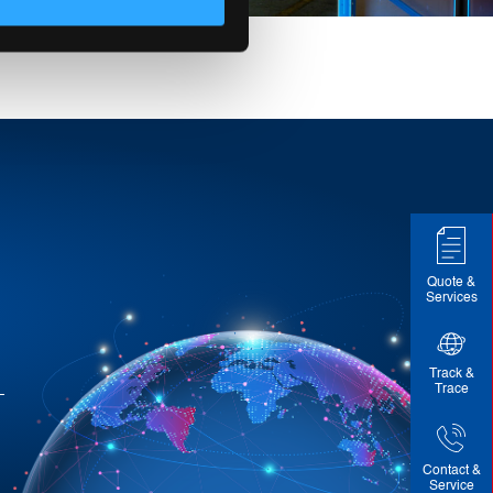
Quote &
Services
Track &
Trace
Contact &
Service