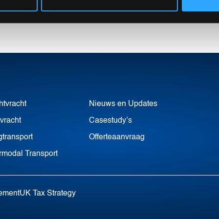
htvracht
Nieuws en Updates
vracht
Casestudy’s
transport
Offerteaanvraag
ermodal Transport
tement
UK Tax Strategy