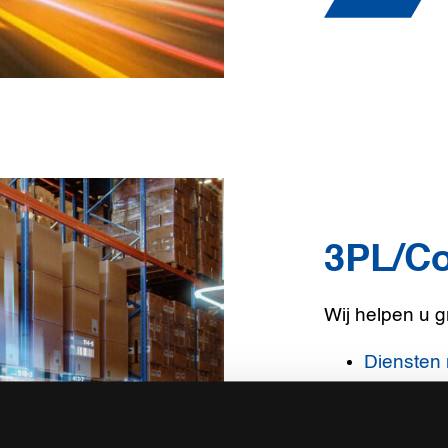
3PL/Co
Wij helpen u g
Diensten
Supply C
Warehous