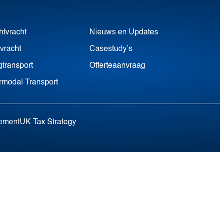
htvracht
Nieuws en Updates
vracht
Casestudy’s
transport
Offerteaanvraag
ermodal Transport
tement
UK Tax Strategy