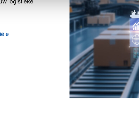
w logistieke
iële