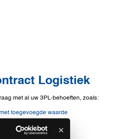
ntract Logistiek
raag met al uw 3PL-behoeften, zoals:
 met toegevoegde waarde
hain Management
ing