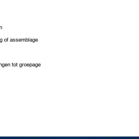
n
ng of assemblage
ingen tot groepage