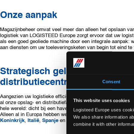
Onze aanpak
Magazijnbeheer omvat veel meer dan alleen het opslaan va
logistiek van LOGISTEED Europe zorgt ervoor dat uw logistie
als een goed geoliede machine door een integrale aanpak: w
aan diensten om uw toeleveringsketen van begin tot eind te
Strategisch gelegen magazijn
distributiecentra
Consent
Aangezien uw logistieke efficiëntie afhankelijk is van uitste
This website uses cookies
al onze opslag- en distributiefaciliteiten strategisch gelegen
hele wereld: dicht bij een haven of luchthaven en met goed
Logisteed Europe uses cookies
Alleen al in Europa hebben we verschillende eigen magazij
We also share information ab
Koninkrijk
,
Italië
,
Spanje
en
Nederland
combine it with other informa