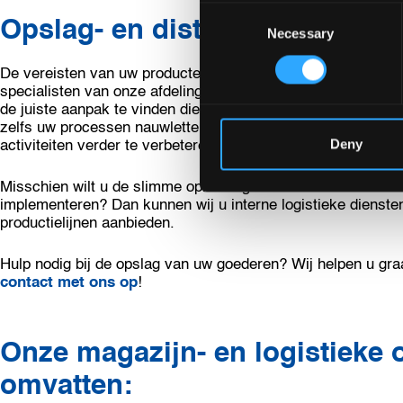
Consent
Opslag- en distributiestrategie
Necessary
Selection
De vereisten van uw producten staan centraal bij het ontwe
specialisten van onze afdeling Logistieke Engineering werk
de juiste aanpak te vinden die u nodig hebt. En zodra het m
zelfs uw processen nauwlettend in de gaten en doen ze sug
Deny
activiteiten verder te verbeteren.
Misschien wilt u de slimme oplossingen van LOGISTEED Eur
implementeren? Dan kunnen wij u interne logistieke diensten 
productielijnen aanbieden.
Hulp nodig bij de opslag van uw goederen? Wij helpen u gra
contact met ons op
!
Onze magazijn- en logistieke
omvatten: