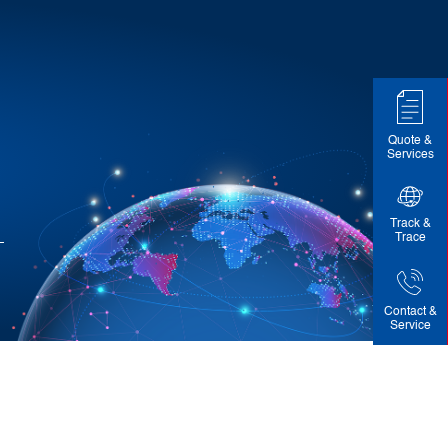
Quote &
Services
Track &
Trace
Contact &
Service