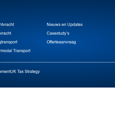
htvracht
Nieuws en Updates
vracht
Casestudy’s
transport
Offerteaanvraag
ermodal Transport
tement
UK Tax Strategy