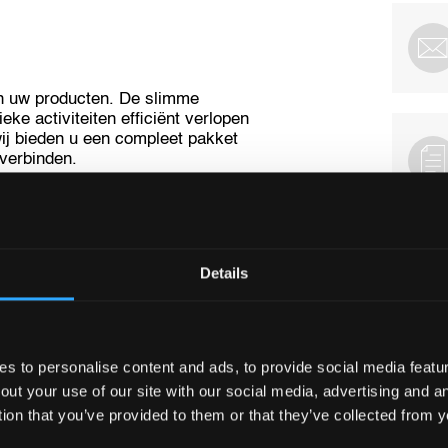
n uw producten. De slimme
ke activiteiten efficiënt verlopen
ij bieden u een compleet pakket
 verbinden.
en en
Details
kende transportverbindingen, zijn
 op belangrijke locaties over de
e weg- en spoorverbindingen.
 to personalise content and ads, to provide social media feature
nen, onder meer in
het
Verenigd
out your use of our site with our social media, advertising and 
tion that you’ve provided to them or that they’ve collected from y