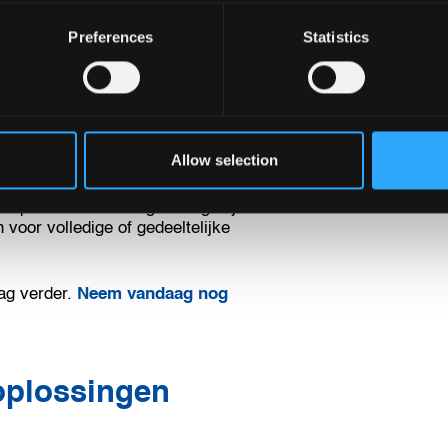
Preferences
Statistics
rp van ons magazijn en de
en altijd met u samen om precies
agazijn operationeel is, houden ze
gesties om uw logistieke
Allow selection
ope liever in uw eigen magazijn
voor volledige of gedeeltelijke
ag verder.
Neem vandaag nog
 oplossingen