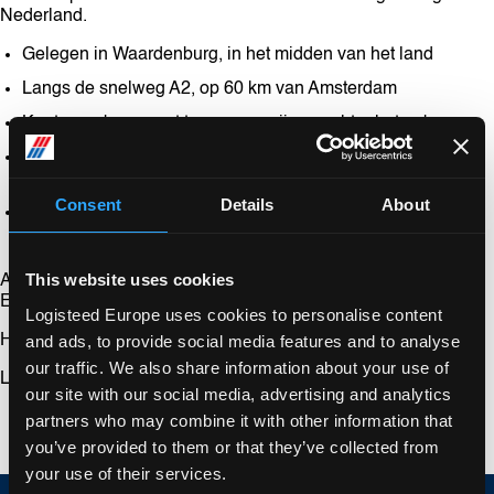
Nederland.
Gelegen in Waardenburg, in het midden van het land
Langs de snelweg A2, op 60 km van Amsterdam
Kantoorgebouw met twee magazijnen achter het gebouw
Eén Europees distributiecentrum (EDC) heeft 12.600 m²
magazijnruimte en een vrije hoogte van 6,5 meter
Consent
Details
About
Het andere magazijn heeft 4.500 m²
opslagruimte
en drie
verdiepingen met mezzaninevloeren.
This website uses cookies
Afstand van EDC tot belangrijke strategische locaties voor
Europese logistiek:
Logisteed Europe uses cookies to personalise content
and ads, to provide social media features and to analyse
Haven van Rotterdam: 60 km
our traffic. We also share information about your use of
Luchthaven Schiphol: 75 km
our site with our social media, advertising and analytics
partners who may combine it with other information that
you’ve provided to them or that they’ve collected from
your use of their services.