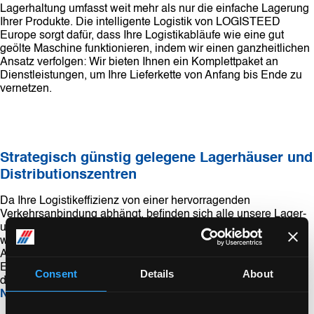
Lagerhaltung umfasst weit mehr als nur die einfache Lagerung
Ihrer Produkte. Die intelligente Logistik von LOGISTEED
Europe sorgt dafür, dass Ihre Logistikabläufe wie eine gut
geölte Maschine funktionieren, indem wir einen ganzheitlichen
Ansatz verfolgen: Wir bieten Ihnen ein Komplettpaket an
Dienstleistungen, um Ihre Lieferkette von Anfang bis Ende zu
vernetzen.
Strategisch günstig gelegene Lagerhäuser und
Distributionszentren
Da Ihre Logistikeffizienz von einer hervorragenden
Verkehrsanbindung abhängt, befinden sich alle unsere Lager-
und Distributionszentren an strategisch wichtigen Standorten
weltweit: in der Nähe von Häfen oder Flughäfen und mit guter
Anbindung an das Straßen- und Schienennetz. Allein in
Europa verfügen wir über mehrere eigene Lagerhäuser,
Consent
Details
About
darunter in
Großbritannien
,
Italien
,
Spanien
und
den
Niederlanden
.