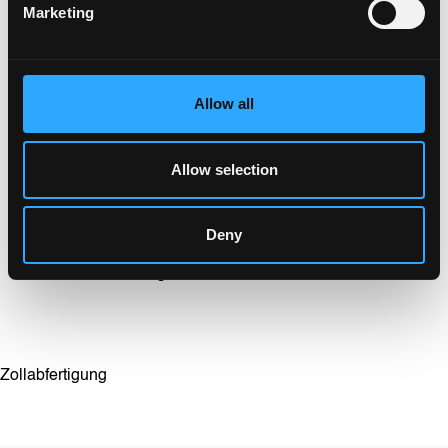
Marketing
Automatisierte Bestandsverwaltung und -optimierung
Auftragsabwicklung im Inbound- und Outbound-
Bereich
Allow all
Mehrwertdienste wie Etikettierung oder Montage
Allow selection
Qualitätskontrolle
Distribution von Komplettladungen bis hin zu
Deny
Sammelguttransporten
Cross-Docking
Zollabfertigung