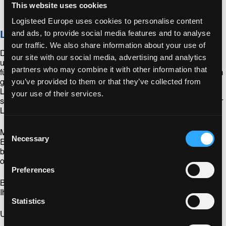
This website uses cookies
Logisteed Europe uses cookies to personalise content
and ads, to provide social media features and to analyse
Lager- und Distributionsstrategie
our traffic. We also share information about your use of
Die Anforderungen Ihrer Produkte stehen im Mittelpunkt
our site with our social media, advertising and analytics
unserer Lagerdesigns, und die Spezialisten unserer Abteilung
partners who may combine it with other information that
für Logistikengineering arbeiten stets mit Ihnen zusammen, um
you’ve provided to them or that they’ve collected from
genau den richtigen Ansatz für Sie zu finden. Und sobald das
Lager in Betrieb ist, behalten sie Ihre Prozesse im Auge und
your use of their services.
schlagen Ihnen Möglichkeiten zur weiteren Verbesserung Ihrer
Logistik vor.
Consent
Möchten Sie die intelligenten Lösungen von LOGISTEED
Necessary
Selection
Europe lieber in Ihrem eigenen Lager implementieren? Dann
bieten wir Ihnen Inhouse-Logistikdienstleistungen für ganze
oder Teile Ihrer Produktionslinien an.
Preferences
Benötigen Sie Hilfe bei der Lagerung Ihrer Waren? Wir helfen
Ihnen gerne weiter.
Kontaktieren Sie uns
noch heute!
Statistics
Unsere Lager- und Logistiklösungen umfassen: