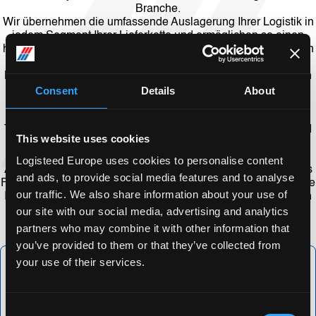
Branche.
Wir übernehmen die umfassende Auslagerung Ihrer Logistik in
jedem Segment Ihrer Lieferkette und ermöglichen so einen
höheren Servicestandard und schlanke Logistikabläufe. Durch
die Kombination unserer Speditionsfunktionen mit unseren
Logistikstandorten und Transportnetzwerken in den einzelnen
Märkten können wir auch internationale 3PL-Modelle zur
Consent
Details
About
Unterstützung Ihrer Geschäftsexpansion aufbauen.
Mit modernster Informationstechnologie verbessern wir die
Transparenz Ihrer Auftragseingänge, Lagerbestände usw. und
This website uses cookies
arbeiten mit Ihnen zusammen, um eine höhere Qualität und
Effizienz Ihrer Logistikabläufe zu erreichen. Als führender
Logisteed Europe uses cookies to personalise content
Anbieter in der 3PL-Branche können wir unser umfangreiches
and ads, to provide social media features and to analyse
Fachwissen, unsere Beratungskompetenz, unsere umfassende
our traffic. We also share information about your use of
Infrastruktur und die neuesten Technologien nutzen, um Ihnen
optimale Logistiklösungen anzubieten.
our site with our social media, advertising and analytics
partners who may combine it with other information that
you’ve provided to them or that they’ve collected from
your use of their services.
Consent